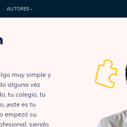
S
AUTORES
n
algo muy simple y
eado alguna vez
, tu colegio, tu
, ¡este es tu
mo empezó su
fesional, siendo